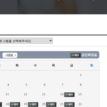
검진희망일
월
화
수
목
금
토
1
4
5
6
7
8
11
12
13
14
15
18
19
20
21
22