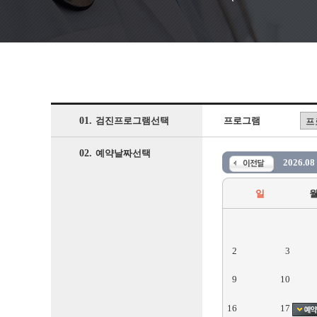
01.
프로그램
검진프로그램선택
02.
예약날짜선택
2026.08
일
2
3
9
10
16
17